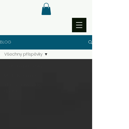
BLOG
Všechny příspěvky
Všechny příspěvky
Mysli ako primáš
Ide sa domov, do
Hontu!